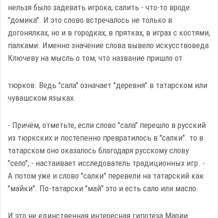
нельзя было задевать игрока, салить - что-то вроде
"домика". И это слово встречалось не только в
догонялках, но и в городках, в прятках, в играх с костями,
палками. Именно значение слова вывело искусствоведа
Ключеву на мысль о том, что название пришло от
тюрков. Ведь "сала" означает "деревня" в татарском или
чувашском языках.
- Причём, отметьте, если слово "сала" перешло в русский
из тюркских и постепенно превратилось в "салки". то в
татарском оно оказалось благодаря русскому слову
"село", - настаивает исследователь традиционных игр. -
А потом уже и слово "салки" перевели на татарский как
"майки". По-татарски "май" это и есть сало или масло.
И это не единственная интересная гипотеза Марии