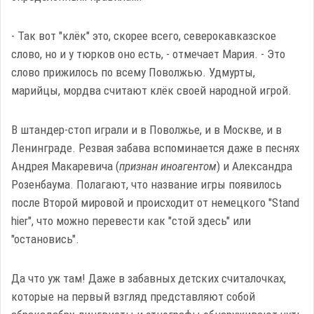
- Так вот "клёк" это, скорее всего, северокавказское
слово, но и у тюрков оно есть, - отмечает Мария. - Это
слово прижилось по всему Поволжью. Удмурты,
марийцы, мордва считают клёк своей народной игрой.
В штандер-стоп играли и в Поволжье, и в Москве, и в
Ленинграде. Резвая забава вспоминается даже в песнях
Андрея Макаревича (
признан иноагентом
) и Александра
Розенбаума. Полагают, что название игры появилось
после Второй мировой и происходит от немецкого "Stand
hier", что можно перевести как "стой здесь" или
"остановись".
Да что уж там! Даже в забавных детских считалочках,
которые на первый взгляд представляют собой