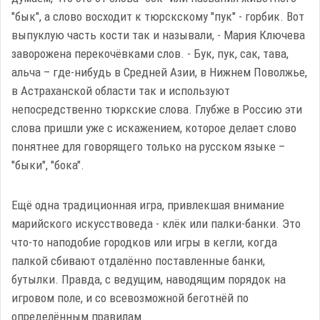
"бык", а слово восходит к тюрскскому "пук" - горбик. Вот
выпуклую часть кости так и называли, - Мария Ключева
заворожена перекочёвками слов. - Бук, пук, сак, тава,
альча – где-нибудь в Средней Азии, в Нижнем Поволжье,
в Астраханской области так и используют
непосредственно тюркские слова. Глубже в Россию эти
слова пришли уже с искажением, которое делает слово
понятнее для говорящего только на русском языке –
"быки", "бока".
Ещё одна традиционная игра, привлекшая внимание
марийского искусствоведа - клёк или палки-банки. Это
что-то наподобие городков или игры в кегли, когда
палкой сбивают отдалённо поставленные банки,
бутылки. Правда, с ведущим, наводящим порядок на
игровом поле, и со всевозможной беготнёй по
определённым правилам.