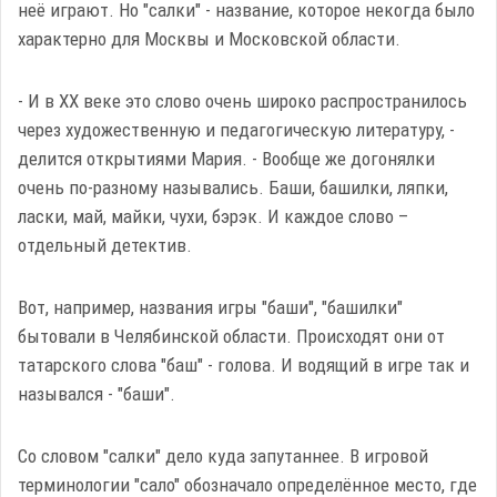
неё играют. Но "салки" - название, которое некогда было
характерно для Москвы и Московской области.
- И в XX веке это слово очень широко распространилось
через художественную и педагогическую литературу, -
делится открытиями Мария. - Вообще же догонялки
очень по-разному назывались. Баши, башилки, ляпки,
ласки, май, майки, чухи, бэрэк. И каждое слово –
отдельный детектив.
Вот, например, названия игры "баши", "башилки"
бытовали в Челябинской области. Происходят они от
татарского слова "баш" - голова. И водящий в игре так и
назывался - "баши".
Со словом "салки" дело куда запутаннее. В игровой
терминологии "сало" обозначало определённое место, где