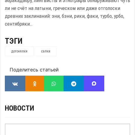
абракадабру, лингвисты и этнографы обнаруживают чуть
ли не счёт на латыни, греческом или даже отголоски
древних заклинаний: эни, бэни, рики, факи, турбо, урбо,
сентябряки…
ТЭГИ
догонялки
салки
Поделитесь статьей
НОВОСТИ