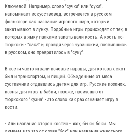
Ключевой. Например, слово "сучка" или "сука",
напоминает искусствовед, встречается в русском
фольклоре как название игрового шара, который
закатывают в лунку. Подобные игры происходят от тех, в
которых в ямку палками закатывали кость. А кость по-
тюркски - "сака" и, пройдя через чувашский, появившись
в русском, оно превратилось в "суку".
В кости часто играли кочевые народы, для которых скот
был и транспортом, и пищей. Объеденные от мяса
суставчики отдавались детям для игр. Русские козанок,
козны для игры в бабки, похоже, произошло от
тюркского "кузна" - это слово как раз означает игру в
кости.
- Или название сторон костей – жох, быки, боки. Мы
думаем, что это от слова "бок" или названия животного