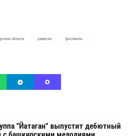
ргская область
ремёсла
фестиваль
уппа "Йатаган" выпустит дебютный
м с башкирскими мелодиями