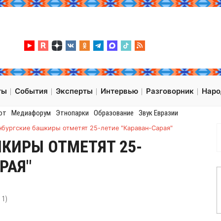
ты
События
Эксперты
Интервью
Разговорник
Нар
от
Медиафорум
Этнопарки
Образование
Звук Евразии
бургcкие башкиры отметят 25-летие "Караван-Сарая"
КИРЫ ОТМЕТЯТ 25-
РАЯ"
:
1
)