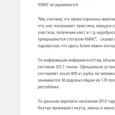
КМНС не ущемляются.
"Мы считаем, что права коренных малочи
что, как показывает практика, нередки
участков, получении квот и т.д недобро
прикрываются статусом КМНС", - сказал 
подчеркнул, что здесь более важен конт
По информации информагентства, объем 
составил 531,1 тонны. Официально уста
составляет около 800 кг рыбы на челов
занимаются 50 родовых общин из 170 по
республике.
По данным переписи населения 2010 года
Якутии проживают якуты, эвены и эвенк