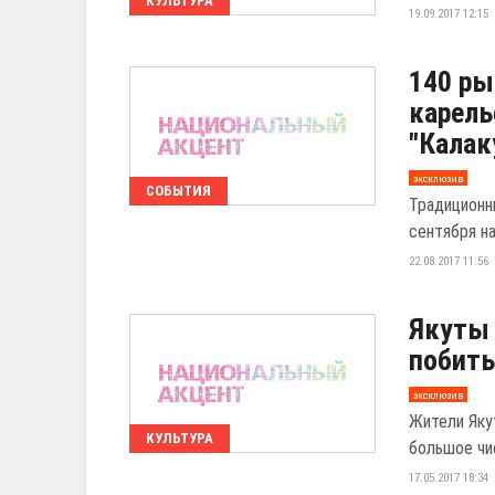
КУЛЬТУРА
19.09.2017 12:15
140 ры
карель
"Калак
эксклюзив
СОБЫТИЯ
Традиционн
сентября на
22.08.2017 11:56
Якуты 
побить
эксклюзив
Жители Яку
КУЛЬТУРА
большое чи
17.05.2017 18:34