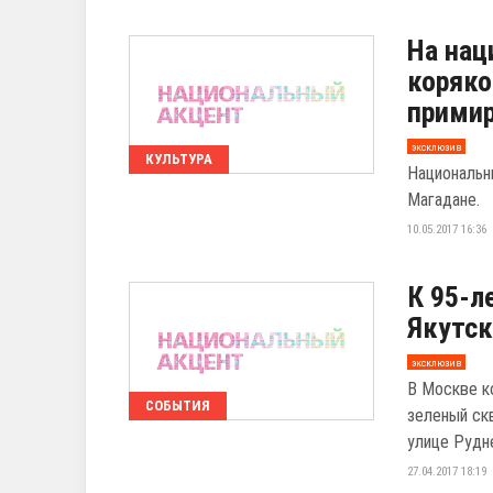
На нац
коряко
прими
эксклюзив
КУЛЬТУРА
Национальн
Магадане.
10.05.2017 16:36
К 95-л
Якутск
эксклюзив
В Москве к
СОБЫТИЯ
зеленый ск
улице Рудн
27.04.2017 18:19