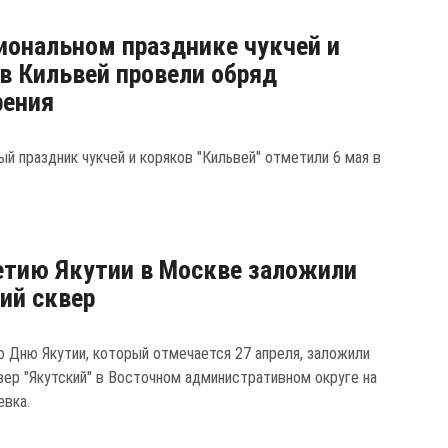
иональном празднике чукчей и
в Кильвей провели обряд
рения
ый праздник чукчей и коряков "Кильвей" отметили 6 мая в
етию Якутии в Москве заложили
ий сквер
о Дню Якутии, который отмечается 27 апреля, заложили
вер "Якутский" в Восточном административном округе на
евка.