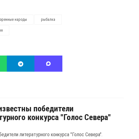
оренные народы
рыбалка
ия
известны победители
турного конкурса "Голос Севера"
бедители литературного конкурса "Голос Севера".