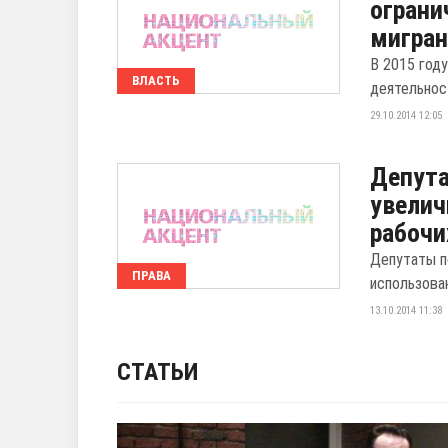
ограни
мигра
В 2015 год
ВЛАСТЬ
деятельност
29.10.2014 12:05
Депута
увелич
рабочи
Депутаты п
ПРАВА
использова
13.10.2014 11:38
СТАТЬИ