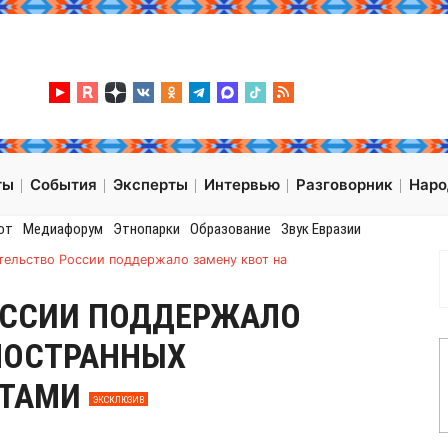
ты
События
Эксперты
Интервью
Разговорник
Нар
от
Медиафорум
Этнопарки
Образование
Звук Евразии
тельство России поддержало замену квот на
ОССИИ ПОДДЕРЖАЛО
НОСТРАННЫХ
НТАМИ
ЭКСКЛЮЗИВ