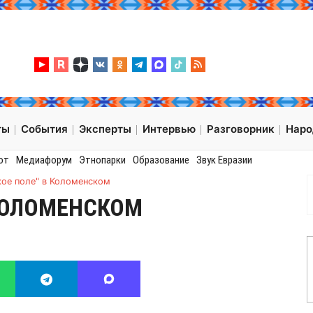
ты
События
Эксперты
Интервью
Разговорник
Нар
от
Медиафорум
Этнопарки
Образование
Звук Евразии
кое поле" в Коломенском
 КОЛОМЕНСКОМ