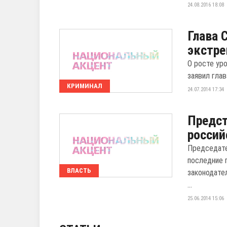
24.08.2016 18:08
Глава 
экстре
О росте ур
заявил гла
КРИМИНАЛ
24.07.2014 17:34
Предст
россий
Председате
последние 
ВЛАСТЬ
законодате
...
25.06.2014 15:06