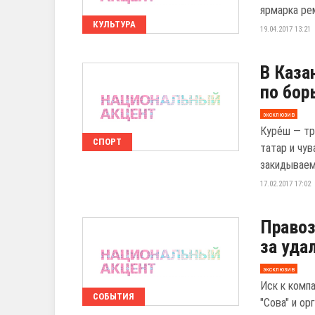
ярмарка ре
КУЛЬТУРА
19.04.2017 13:21
В Каза
по бор
эксклюзив
Куре́ш — т
СПОРТ
татар и чу
закидываемы
17.02.2017 17:02
Правоз
за уда
эксклюзив
Иск к комп
СОБЫТИЯ
"Сова" и ор