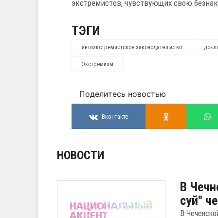
экстремистов, чувствующих свою безнак
ТЭГИ
антиэкстремистское законодательство
докл
Экстремизм
Поделитесь новостью
Вконтакте
НОВОСТИ
В Чечн
суй" ч
В Чеченско