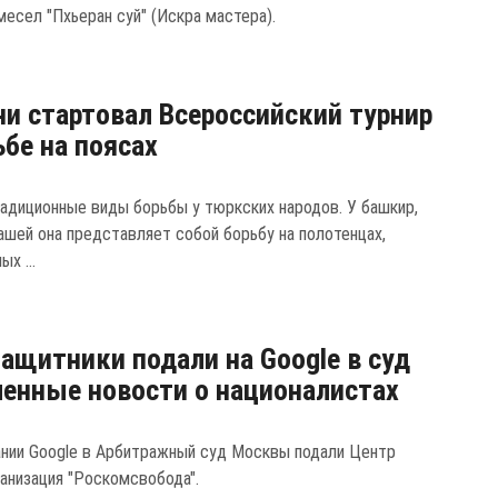
месел "Пхьеран суй" (Искра мастера).
ни стартовал Всероссийский турнир
ьбе на поясах
радиционные виды борьбы у тюркских народов. У башкир,
вашей она представляет собой борьбу на полотенцах,
х ...
ащитники подали на Google в суд
ленные новости о националистах
ании Google в Арбитражный суд Москвы подали Центр
ганизация "Роскомсвобода".