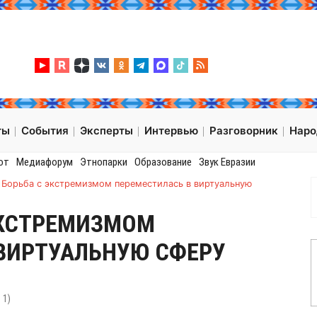
ты
События
Эксперты
Интервью
Разговорник
Нар
от
Медиафорум
Этнопарки
Образование
Звук Евразии
: Борьба с экстремизмом переместилась в виртуальную
 ЭКСТРЕМИЗМОМ
ВИРТУАЛЬНУЮ СФЕРУ
:
1
)