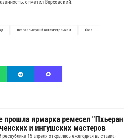
азанность, отметил Верховский.
ад
неправомерный антиэкстремизм
Сова
е прошла ярмарка ремесел "Пхьеран
еченских и ингушских мастеров
й республике 15 апреля открылась ежегодная выставка-