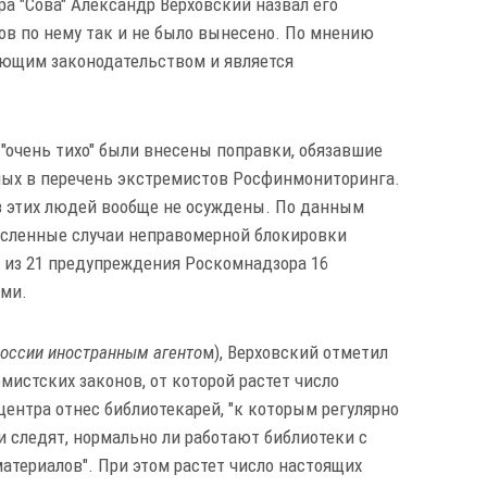
а "Сова" Александр Верховский назвал его
ов по нему так и не было вынесено. По мнению
вующим законодательством и является
 "очень тихо" были внесены поправки, обязавшие
ных в перечень экстремистов Росфинмониторинга.
из этих людей вообще не осуждены. По данным
численные случаи неправомерной блокировки
А из 21 предупреждения Роскомнадзора 16
ми.
России иностранным агенто
м), Верховский отметил
истских законов, от которой растет число
центра отнес библиотекарей, "к которым регулярно
 следят, нормально ли работают библиотеки с
териалов". При этом растет число настоящих