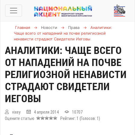
Главная
→
Новости
→
Права
→
Аналитики:
Чаще всего от нападений на почве религиозной
ненависти страдают Свидетели Иеговы
АНАЛИТИКИ: ЧАЩЕ ВСЕГО
ОТ НАПАДЕНИЙ НА ПОЧВЕ
РЕЛИГИОЗНОЙ НЕНАВИСТИ
СТРАДАЮТ СВИДЕТЕЛИ
ИЕГОВЫ
vixey
4 апреля 2014
10707
Оцените статью
Рейтинг:
1
(Голосов:
1
)