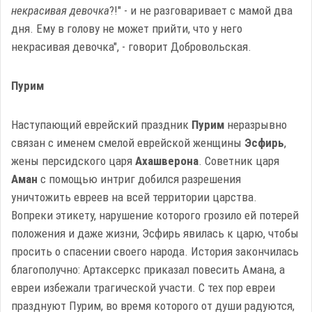
некрасивая девочка
?!" - и не разговаривает с мамой два
дня. Ему в голову не может прийти, что у него
некрасивая девочка", - говорит Добровольская.
Пурим
Наступающий еврейский праздник
Пурим
неразрывно
связан с именем смелой еврейской женщины
Эсфирь
,
жены персидского царя
Ахашверона
. Советник царя
Аман
с помощью интриг добился разрешения
уничтожить евреев на всей территории царства.
Вопреки этикету, нарушение которого грозило ей потерей
положения и даже жизни, Эсфирь явилась к царю, чтобы
просить о спасении своего народа. История закончилась
благополучно: Артаксеркс приказал повесить Амана, а
евреи избежали трагической участи. С тех пор евреи
празднуют Пурим, во время которого от души радуются,