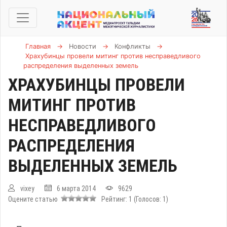
Главная
→
Новости
→
Конфликты
→
Храхубинцы провели митинг против несправедливого
распределения выделенных земель
ХРАХУБИНЦЫ ПРОВЕЛИ
МИТИНГ ПРОТИВ
НЕСПРАВЕДЛИВОГО
РАСПРЕДЕЛЕНИЯ
ВЫДЕЛЕННЫХ ЗЕМЕЛЬ
vixey
6 марта 2014
9629
Оцените статью
Рейтинг:
1
(Голосов:
1
)