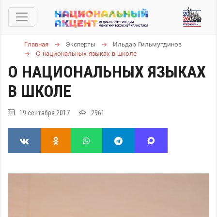
Главная
→
Эксперты
→
Ильдар Гильмутдинов
→
О национальных языках в школе
О НАЦИОНАЛЬНЫХ ЯЗЫКАХ
В ШКОЛЕ
19 сентября 2017
2961